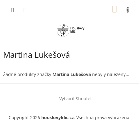
Přejít
NÁKUP
na
obsah
KOŠÍK
Martina Lukešová
Žádné produkty značky
Martina Lukešová
nebyly nalezeny...
Z
á
Vytvořil Shoptet
p
a
t
Copyright 2026
houslovyklic.cz
. Všechna práva vyhrazena.
í