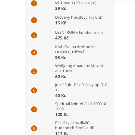
výchova 1 (20 ks a více)
39 Kč
Dřevěný houslový klíč 6 cm
15 Kč
LESNÍ ROH v kufříku (mini)
475 Kč
Krabička na drobnosti -
HOUSLE, růžová
95 Kč
Wolfgang Amadeus Mozart -
Alla Turca
60 Kč
Josef Suk - Píseň lásky op. 7, č.
1
40 Kč
Spirituál kvintet 3. díl 1999 až
2009
120 Kč
Písničky z muzikálů a
hudebních filmů 2. díl
117 Kč