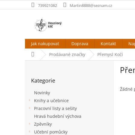
Přejít
739921082
Martin8888@seznam.cz
na
obsah
Jak nakupovat
Doprava
Kontakt
Na
Domů
Prodávané značky
Přemysl Kočí
P
Pře
o
Přeskočit
s
Kategorie
kategorie
t
r
Žádné 
Novinky
a
Knihy a učebnice
n
Pracovní listy a sešity
n
í
Hravá hudební výchova
p
Zpěvníky
a
Učební pomůcky