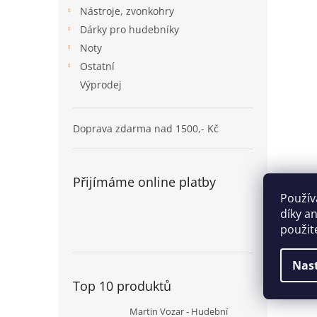
n
Nástroje, zvonkohry
e
Dárky pro hudebníky
l
Noty
Ostatní
Výprodej
Doprava zdarma nad 1500,- Kč
Přijímáme online platby
Použív
díky a
použit
Nas
Top 10 produktů
Martin Vozar - Hudební