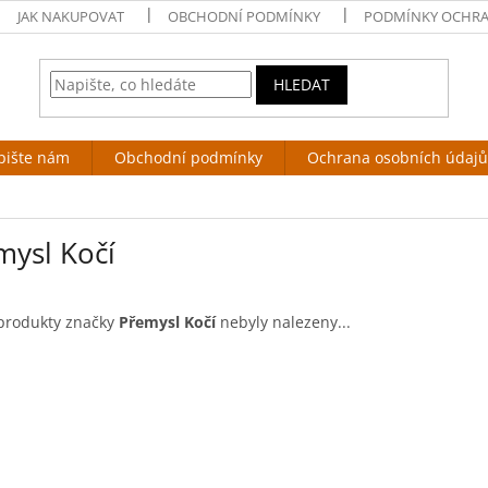
JAK NAKUPOVAT
OBCHODNÍ PODMÍNKY
PODMÍNKY OCHRA
HLEDAT
pište nám
Obchodní podmínky
Ochrana osobních údajů
mysl Kočí
produkty značky
Přemysl Kočí
nebyly nalezeny...