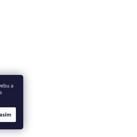
webu a
a
asím