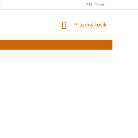
NY OSOBNÍCH ÚDAJŮ
Přihlášení
NÁKUPNÍ
Prázdný košík
KOŠÍK