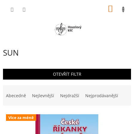
Přejít
NÁKUP
na
obsah
KOŠÍK
SUN
OTEVŘÍT FILTR
Ř
a
Abecedně
Nejlevnější
Nejdražší
Nejprodávanější
z
e
V
n
Více za méně
ý
í
p
p
i