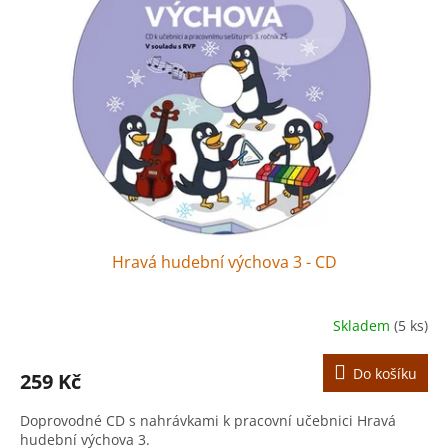
r
s
o
p
d
r
u
o
k
d
t
u
ů
k
t
ů
Hravá hudební výchova 3 - CD
Skladem
(5 ks)
Do košíku
259 Kč
Doprovodné CD s nahrávkami k pracovní učebnici Hravá
hudební výchova 3.