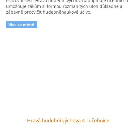
Pracovní sešit Hravá hudební výchova 4 doplňuje učebnici a
umožňuje žákům si formou rozmanitých úloh důkladně a
zábavně procvičit hudebněnaukové učivo.
Více za méně
Hravá hudební výchova 4 - učebnice