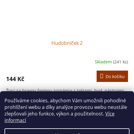
Hudobníček 2
Skladem
(241 ks)
Do košíku
144 Kč
Žiaci sa hravou formou zoznámia s taktami, hud. nástrojmi,
značkami a predznamenaniami.
Používáme cookies, abychom Vám umožnili pohodlné
prohlížení webu a díky analýze provozu webu neustále
9
položek celkem
O
zlepšovali jeho funkce, výkon a použitelnost.
Více
v
informací
l
Z
á
á