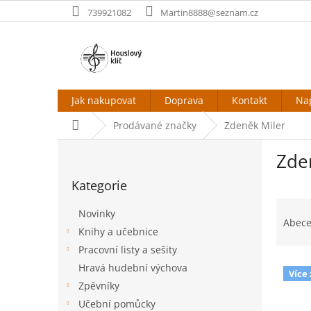
Přejít
739921082
Martin8888@seznam.cz
na
obsah
Jak nakupovat
Doprava
Kontakt
Na
Domů
Prodávané značky
Zdeněk Miler
P
Zde
o
Přeskočit
s
Kategorie
kategorie
t
Ř
r
Novinky
a
a
Abec
Knihy a učebnice
z
n
e
Pracovní listy a sešity
n
V
n
í
Hravá hudební výchova
Více
ý
í
p
Zpěvníky
p
p
a
Učební pomůcky