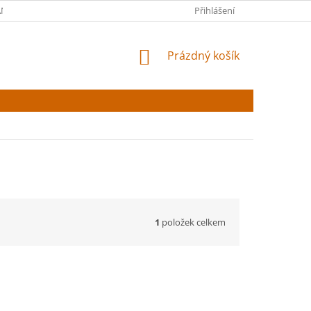
NY OSOBNÍCH ÚDAJŮ
Přihlášení
NÁKUPNÍ
Prázdný košík
KOŠÍK
1
položek celkem