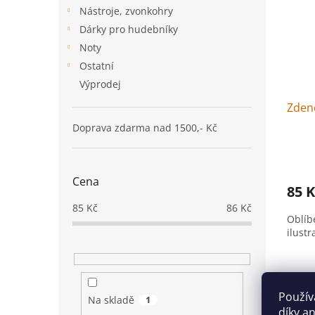
i
r
n
Nástroje, zvonkohry
s
o
e
p
Dárky pro hudebníky
d
l
r
u
Noty
o
k
Ostatní
d
t
Výprodej
u
ů
k
Zdeně
t
Doprava zdarma nad 1500,- Kč
ů
Cena
85 K
85
Kč
86
Kč
Oblíb
ilust
Použív
Na skladě
1
díky a