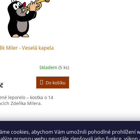
k Miler - Veselá kapela
Skladem
(5 ks)
Do košíku
č
ené leporelo – kostka o 14
racích Zdeňka Milera.
O
v
l
áme cookies, abychom Vám umožnili pohodlné prohlížení 
á
nalýze provozu webu neustále zlepšovali jeho funkce, výkon 