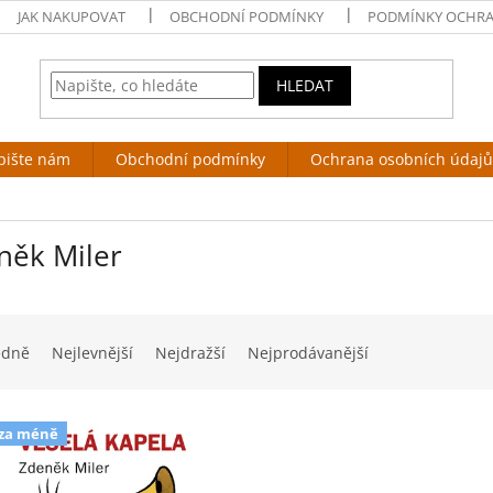
JAK NAKUPOVAT
OBCHODNÍ PODMÍNKY
PODMÍNKY OCHRA
HLEDAT
pište nám
Obchodní podmínky
Ochrana osobních údajů
něk Miler
edně
Nejlevnější
Nejdražší
Nejprodávanější
 za méně