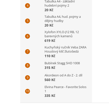
Tabulka A4 - základní
hudební pojmy 2
20 Kč
Tabulka A4, hud. pojmy a
dějiny hudby
20 Kč
Xylofon XYLO-J12 RB, 12
barevných kamenů
619 Kč
Kuchyňský ručník Veba ZARA
Houslový klíč žlutošedá
110 Kč
Bubínek Stagg SHD 1008
315 Kč
Akordeon od A do Z - 2. díl
560 Kč
Elvina Pearce - Favorite Solos
1
335 Kč
Z