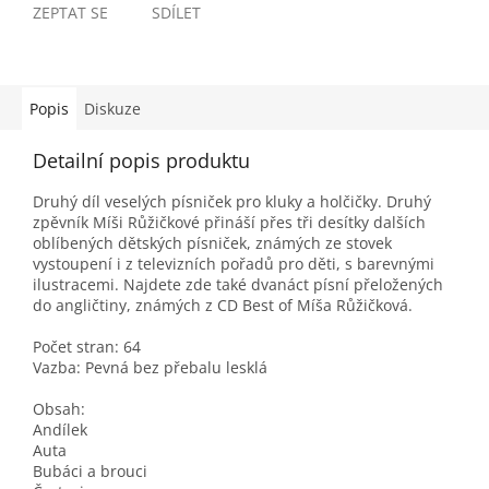
ZEPTAT SE
SDÍLET
Popis
Diskuze
Detailní popis produktu
Druhý díl veselých písniček pro kluky a holčičky. Druhý
zpěvník Míši Růžičkové přináší přes tři desítky dalších
oblíbených dětských písniček, známých ze stovek
vystoupení i z televizních pořadů pro děti, s barevnými
ilustracemi. Najdete zde také dvanáct písní přeložených
do angličtiny, známých z CD Best of Míša Růžičková.
Počet stran: 64
Vazba: Pevná bez přebalu lesklá
Obsah:
Andílek
Auta
Bubáci a brouci