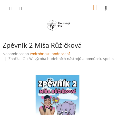
Přejít
NÁKUP
na
obsah
KOŠÍK
Zpěvník 2 Míša Růžičková
Průměrné
Neohodnoceno
Podrobnosti hodnocení
hodnocení
Značka:
G + W, výroba hudebních nástrojů a pomůcek, spol. s 
produktu
je
0,0
z
5
hvězdiček.