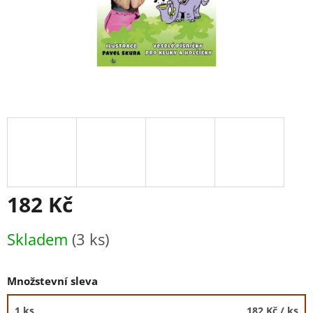
182 Kč
Měrná
Skladem
(3 ks)
cena:
Množstevní sleva
1 ks
182 Kč
/ ks