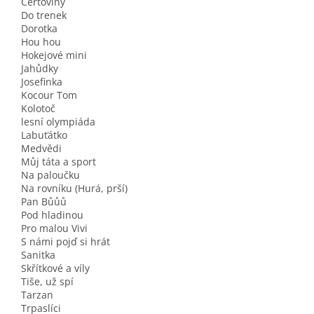
Čertoviny
Do trenek
Dorotka
Hou hou
Hokejové mini
Jahůdky
Josefinka
Kocour Tom
Kolotoč
lesní olympiáda
Labuťátko
Medvědi
Můj táta a sport
Na paloučku
Na rovníku (Hurá, prší)
Pan Bůůů
Pod hladinou
Pro malou Vivi
S námi pojď si hrát
Sanitka
Skřítkové a víly
Tiše, už spí
Tarzan
Trpaslíci