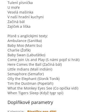
Tulení písnička
U moře
Veselá mašinka
V naší hradní kuchyni
Začíná bál
Zajíček a liška
Písně s anglickými texty:
Ambulance (Sanitka)
Baby Moo (Mami bu)
Charlie (Žofík)
Baby Swan (Labuťátko)
Come Join Us and Play (S námi pojď si hrát)
Here Comes the Ball (Začíná bál)
Little Indians (Malí indiáni)
Semaphore (Semafor)
Olly the Elephant (Sloník Toník)
Tim the Dustman (Popeláři)
What the Monkey Eyes See (Co opička vidí)
When Tigers Sleep (Když tygr spí)
Doplňkové parametry
Kategorie
:
Písničky pro děti