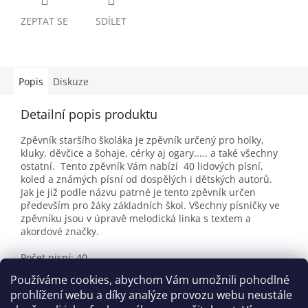
ZEPTAT SE
SDÍLET
Popis
Diskuze
Detailní popis produktu
Zpěvník staršího školáka je zpěvník určený pro holky,
kluky, děvčice a šohaje, cérky aj ogary..... a také všechny
ostatní. Tento zpěvník Vám nabízí 40 lidových písní,
koled a známých písní od dospělých i dětských autorů.
Jak je již podle názvu patrné je tento zpěvník určen
především pro žáky základních škol. Všechny písničky ve
zpěvníku jsou v úpravě melodická linka s textem a
akordové značky.
Počet písní: 40
Počet stran: 62
Používáme cookies, abychom Vám umožnili pohodlné
Velikost: 150 x 210 mm
prohlížení webu a díky analýze provozu webu neustále