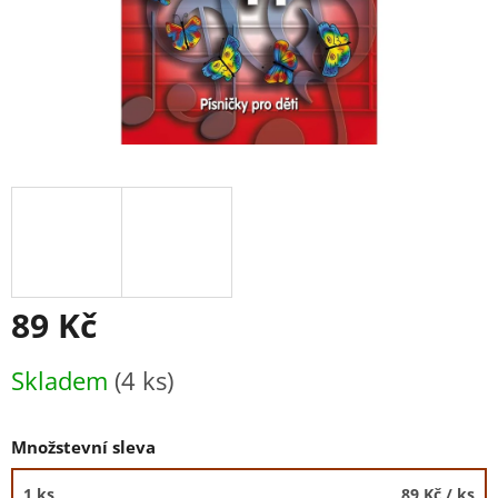
89 Kč
Měrná
Skladem
(4 ks)
cena:
Množstevní sleva
1 ks
89 Kč
/ ks