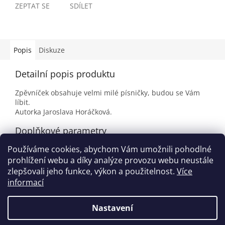
ZEPTAT SE
SDÍLET
Popis
Diskuze
Detailní popis produktu
Zpěvníček obsahuje velmi milé písničky, budou se Vám
líbit.
Autorka Jaroslava Horáčková.
Doplňkové parametry
Používáme cookies, abychom Vám umožnili pohodlné
Kategorie
:
Písničky pro děti
prohlížení webu a díky analýze provozu webu neustále
EAN
:
9788087165164
zlepšovali jeho funkce, výkon a použitelnost.
Více
informací
Z
á
Nastavení
Vytvořil Shoptet
p
a