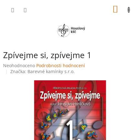
Přejít
NÁKUP
na
obsah
KOŠÍK
Zpívejme si, zpívejme 1
Průměrné
Neohodnoceno
Podrobnosti hodnocení
hodnocení
Značka:
Barevné kamínky s.r.o.
produktu
je
0,0
z
5
hvězdiček.