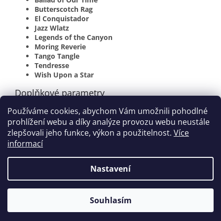
Butterscotch Rag
El Conquistador
Jazz Wlatz
Legends of the Canyon
Moring Reverie
Tango Tangle
Tendresse
Wish Upon a Star
Doplňkové parametry
Používáme cookies, abychom Vám umožnili pohodlné
Kategorie
:
Catherine Rollin
prohlížení webu a díky analýze provozu webu neustále
EAN
:
038081272276
zlepšovali jeho funkce, výkon a použitelnost.
Více
informací
Z
á
Nastavení
Vytvořil Shoptet
p
a
t
Souhlasím
Copyright 2026
houslovyklic.cz
. Všechna práva vyhrazena.
í