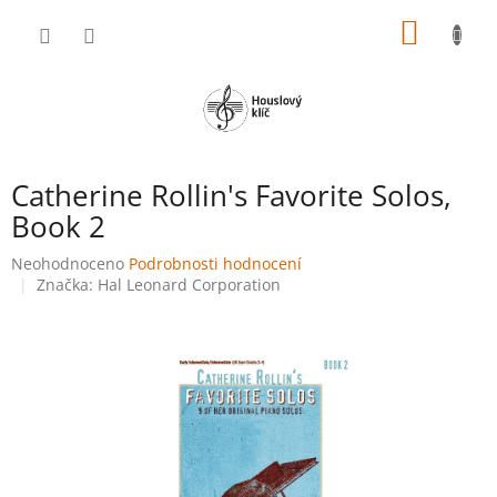
Přejít
NÁKUP
na
obsah
KOŠÍK
Catherine Rollin's Favorite Solos,
Book 2
Průměrné
Neohodnoceno
Podrobnosti hodnocení
hodnocení
Značka:
Hal Leonard Corporation
produktu
je
0,0
z
5
hvězdiček.