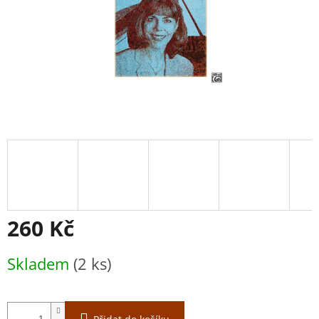
260 Kč
Měrná
Skladem
(2 ks)
cena: