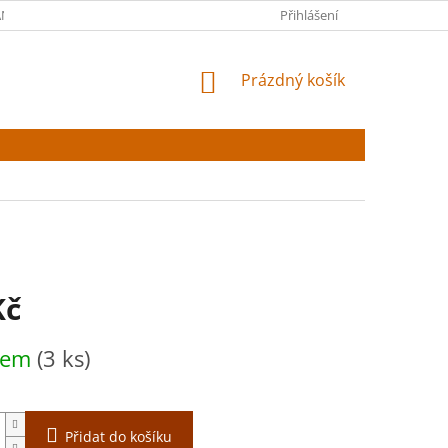
NY OSOBNÍCH ÚDAJŮ
Přihlášení
NÁKUPNÍ
Prázdný košík
KOŠÍK
Kč
dem
(3 ks)
Přidat do košíku