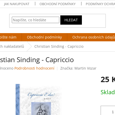
JAK NAKUPOVAT
OBCHODNÍ PODMÍNKY
PODMÍNKY OCHRA
HLEDAT
pište nám
Obchodní podmínky
Ochrana osobních údajů
ch nakladatelů
Christian Sinding - Capriccio
stian Sinding - Capriccio
né
dnoceno
Podrobnosti hodnocení
Značka:
Martin Vozar
ení
25 
tu
Měrná
Skla
cena:
ek.