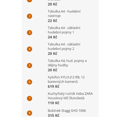
20 Kč
Tabulka A4 - hudební
nástroje
22 Kč
Tabulka A4 - základní
hudební pojmy 1
24 Kč
Tabulka A4 - základní
hudební pojmy 2
20 Kč
Tabulka A4, hud. pojmy a
dějiny hudby
20 Kč
Xylofon XYLO-J12 RB, 12
barevných kamenů
619 Kč
Kuchyňský ručník Veba ZARA
Houslový klíč žlutošedá
110 Kč
Bubínek Stagg SHD 1008
315 Kč