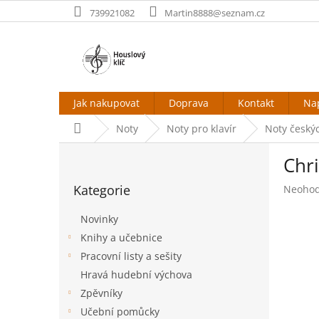
Přejít
739921082
Martin8888@seznam.cz
na
obsah
Jak nakupovat
Doprava
Kontakt
Na
Domů
Noty
Noty pro klavír
Noty český
P
Chri
o
Přeskočit
s
Kategorie
Průměr
Neoho
kategorie
t
hodnoc
r
produk
Novinky
a
je
Knihy a učebnice
n
0,0
Pracovní listy a sešity
z
n
5
í
Hravá hudební výchova
hvězdič
p
Zpěvníky
a
Učební pomůcky