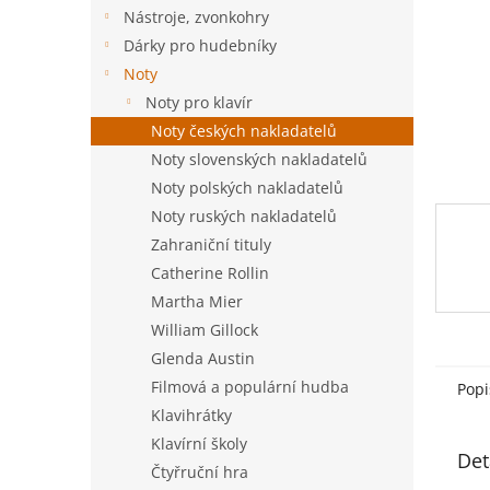
n
Nástroje, zvonkohry
e
Dárky pro hudebníky
l
Noty
Noty pro klavír
Noty českých nakladatelů
Noty slovenských nakladatelů
Noty polských nakladatelů
Noty ruských nakladatelů
Zahraniční tituly
Catherine Rollin
Martha Mier
William Gillock
Glenda Austin
Filmová a populární hudba
Popi
Klavihrátky
Klavírní školy
Det
Čtyřruční hra