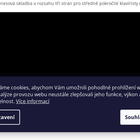
nesová skladba v rozsahu tří stran pro středně pokročilé klavíristy (6.
áme cookies, abychom Vám umožnili pohodlné prohlížení 
nalýze provozu webu neustále zlepšovali jeho funkce, výkon 
elnost.
Více informací
tavení
Souhl