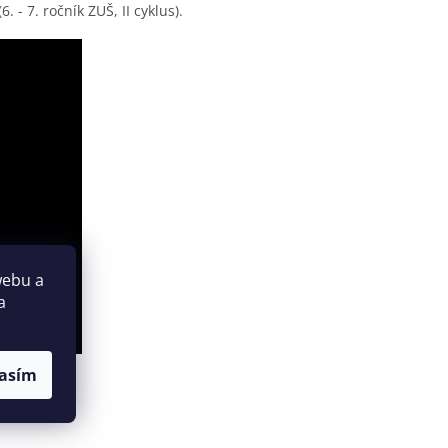
 - 7. ročník ZUŠ, II cyklus).
webu a
a
asím