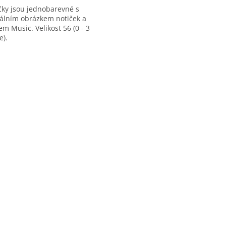
ky jsou jednobarevné s
nálním obrázkem notiček a
m Music. Velikost 56 (0 - 3
e).
O
v
l
á
d
a
c
í
p
r
v
k
y
v
ý
p
i
s