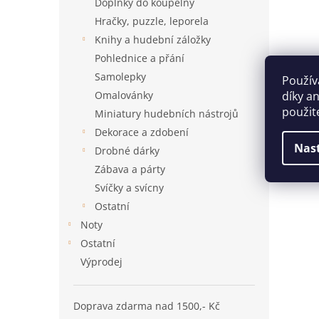
Doplňky do koupelny
Hračky, puzzle, leporela
Knihy a hudební záložky
Pohlednice a přání
Samolepky
Použív
díky a
Omalovánky
použit
Miniatury hudebních nástrojů
Dekorace a zdobení
Nas
Drobné dárky
Zábava a párty
Svíčky a svícny
Ostatní
Noty
Ostatní
Výprodej
Doprava zdarma nad 1500,- Kč