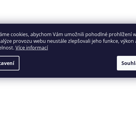
u
áme cookies, abychom Vám umožnili pohodlné prohlížení 
nalýze provozu webu neustále zlepšovali jeho funkce, výkon 
elnost.
Více informací
tavení
Souhl