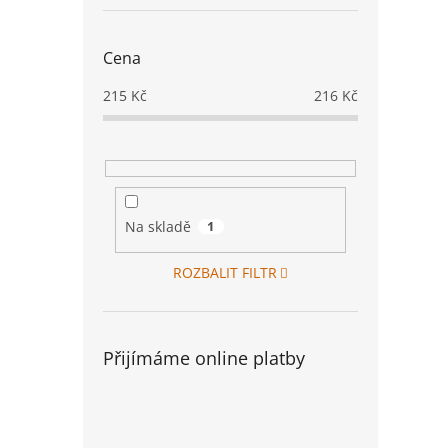
Cena
215
Kč
216
Kč
Na skladě
1
ROZBALIT FILTR
Přijímáme online platby