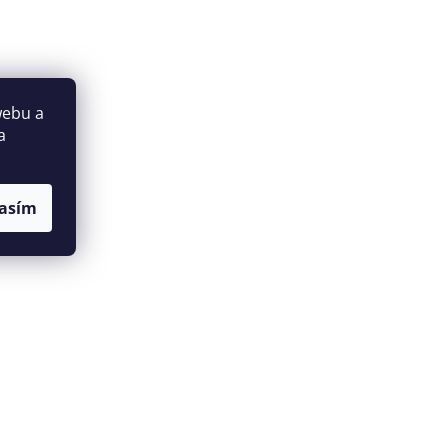
webu a
a
asím