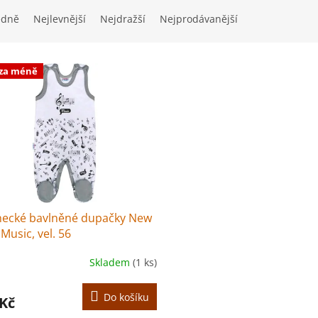
edně
Nejlevnější
Nejdražší
Nejprodávanější
 za méně
necké bavlněné dupačky New
Music, vel. 56
Skladem
(1 ks)
Do košíku
 Kč