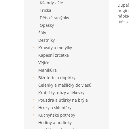
Kšandy - šle
Dupač
Trička
origí
nápise
Dětské sukýnky
měsíc
Opasky
Šály
Deštníky
Kravaty a motýlky
Kapesní zrcátka
Vějíře
Manikúra
Bižuterie a doplňky
Čelenky a mašličky do vlasů
Krabičky, dózy a lékovky
Pouzdra a utěrky na brýle
Hrnky a skleničky
Kuchyňské potřeby
Hodiny a hodinky