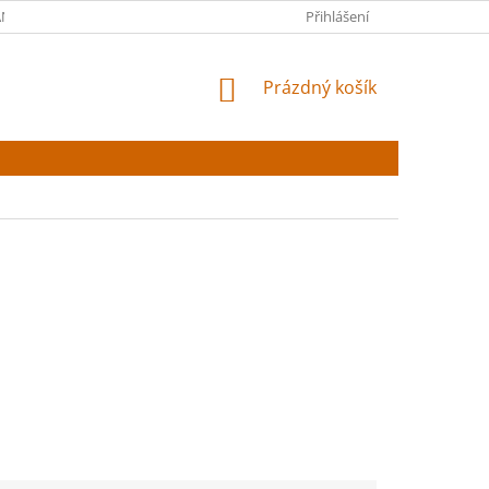
NY OSOBNÍCH ÚDAJŮ
Přihlášení
NÁKUPNÍ
Prázdný košík
KOŠÍK