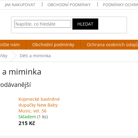
JAK NAKUPOVAT
OBCHODNÍ PODMÍNKY
PODMÍNKY OCHRA
HLEDAT
pište nám
Obchodní podmínky
Ochrana osobních údajů
lňky
Děti a miminka
i a miminka
odávanější
Kojenecké bavlněné
dupačky New Baby
Music, vel. 56
Skladem
(1 ks)
215 Kč