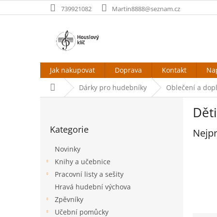
Přejít
739921082
Martin8888@seznam.cz
na
obsah
Jak nakupovat
Doprava
Kontakt
Na
Domů
Dárky pro hudebníky
Oblečení a dop
P
Dět
o
Přeskočit
s
Kategorie
kategorie
Nejpr
t
r
Novinky
a
Knihy a učebnice
n
Pracovní listy a sešity
n
í
Hravá hudební výchova
p
Zpěvníky
a
Učební pomůcky