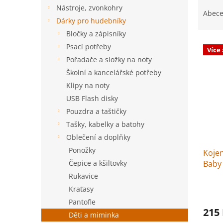
Ř
n
Nástroje, zvonkohry
a
e
Abec
Dárky pro hudebníky
z
l
e
Bločky a zápisníky
V
n
Psací potřeby
Více
ý
í
Pořadače a složky na noty
p
p
Školní a kancelářské potřeby
i
r
Klipy na noty
s
o
p
d
USB Flash disky
r
u
Pouzdra a taštičky
o
k
Tašky, kabelky a batohy
d
t
Oblečení a doplňky
u
ů
Ponožky
k
Koje
t
Baby 
Čepice a kšiltovky
ů
Rukavice
Kraťasy
Pantofle
215
Děti a miminka