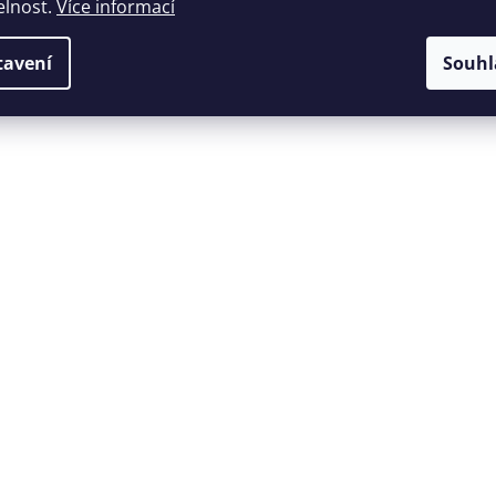
elnost.
Více informací
tavení
Souhl