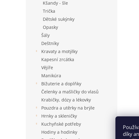
Kšandy - šle
Trička
Dětské sukýnky
Opasky
Šály
Deštníky
Kravaty a motýlky
Kapesní zrcátka
Vějíře
Manikúra
Bižuterie a doplňky
Čelenky a mašličky do vlasů
Krabičky, dózy a lékovky
Pouzdra a utěrky na brýle
Hrnky a skleničky
Kuchyňské potřeby
Použív
Hodiny a hodinky
díky a