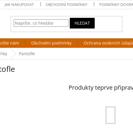
JAK NAKUPOVAT
OBCHODNÍ PODMÍNKY
PODMÍNKY OCHRA
HLEDAT
pište nám
Obchodní podmínky
Ochrana osobních údajů
lňky
Pantofle
tofle
Produkty teprve připra