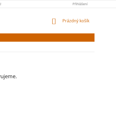
NY OSOBNÍCH ÚDAJŮ
Přihlášení
NÁKUPNÍ
Prázdný košík
KOŠÍK
vujeme.