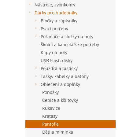
n
Nástroje, zvonkohry
e
Dárky pro hudebníky
l
Bločky a zápisníky
Psací potřeby
Pořadače a složky na noty
Školní a kancelářské potřeby
Klipy na noty
USB Flash disky
Pouzdra a taštičky
Tašky, kabelky a batohy
Oblečení a doplňky
Ponožky
Čepice a kšiltovky
Rukavice
Kraťasy
Pantofle
Děti a miminka