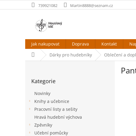
Přejít
739921082
Martin8888@seznam.cz
na
obsah
Jak nakupovat
Doprava
Kontakt
Na
Domů
Dárky pro hudebníky
Oblečení a dop
P
Pan
o
Přeskočit
s
Kategorie
kategorie
t
r
Novinky
a
Knihy a učebnice
n
Pracovní listy a sešity
n
í
Hravá hudební výchova
p
Zpěvníky
a
Učební pomůcky