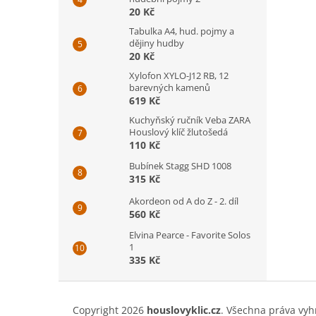
20 Kč
Tabulka A4, hud. pojmy a
dějiny hudby
20 Kč
Xylofon XYLO-J12 RB, 12
barevných kamenů
619 Kč
Kuchyňský ručník Veba ZARA
Houslový klíč žlutošedá
110 Kč
Bubínek Stagg SHD 1008
315 Kč
Akordeon od A do Z - 2. díl
560 Kč
Elvina Pearce - Favorite Solos
1
335 Kč
Z
á
Copyright 2026
houslovyklic.cz
. Všechna práva vyh