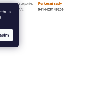
Kategorie
:
Perkusní sady
EAN
:
5414428149206
webu a
 dřevěná
a
ité mini
 dřevěném
i
otnost 1,3
asím