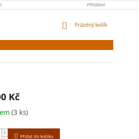
NY OSOBNÍCH ÚDAJŮ
Přihlášení
NÁKUPNÍ
Prázdný košík
KOŠÍK
00 Kč
dem
(3 ks)
Přidat do košíku