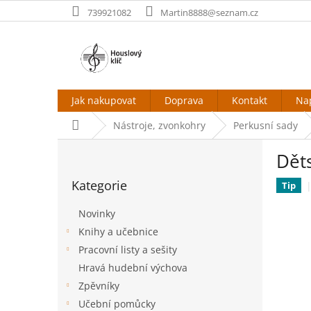
Přejít
739921082
Martin8888@seznam.cz
na
obsah
Jak nakupovat
Doprava
Kontakt
Na
Domů
Nástroje, zvonkohry
Perkusní sady
P
Dět
o
Přeskočit
s
Kategorie
kategorie
Tip
t
r
Novinky
a
Knihy a učebnice
n
Pracovní listy a sešity
n
í
Hravá hudební výchova
p
Zpěvníky
a
Učební pomůcky