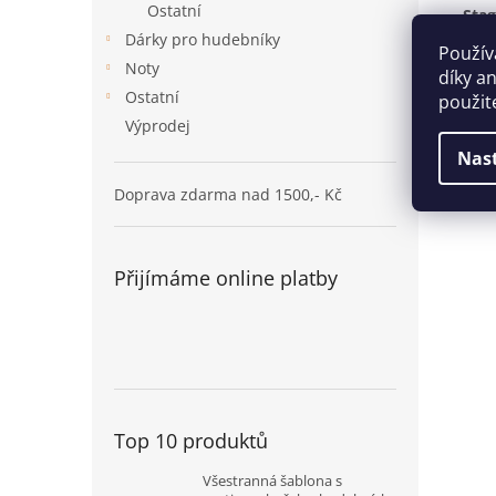
Ostatní
Stag
Dárky pro hudebníky
Použív
Děts
Noty
díky a
mini
Ostatní
guir
použit
rámu
Výprodej
mara
Nas
kg.
Doprava zdarma nad 1500,- Kč
Přijímáme online platby
Top 10 produktů
Všestranná šablona s