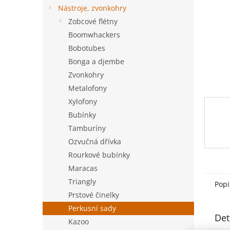
n
Nástroje, zvonkohry
e
Zobcové flétny
l
Boomwhackers
Bobotubes
Bonga a djembe
Zvonkohry
Metalofony
Xylofony
Bubínky
Tamburíny
Ozvučná dřívka
Rourkové bubínky
Maracas
Triangly
Popi
Prstové činelky
Perkusní sady
Det
Kazoo