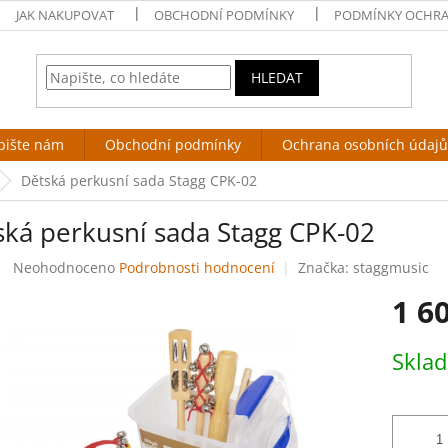
JAK NAKUPOVAT
OBCHODNÍ PODMÍNKY
PODMÍNKY OCHRA
HLEDAT
pište nám
Obchodní podmínky
Ochrana osobních údajů
Dětská perkusní sada Stagg CPK-02
ská perkusní sada Stagg CPK-02
Průměrné
Neohodnoceno
Podrobnosti hodnocení
Značka:
staggmusic
hodnocení
1 6
produktu
je
0,0
Měrná
Skla
z
cena:
5
hvězdiček.