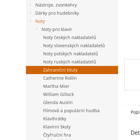
n
Nástroje, zvonkohry
e
Dárky pro hudebníky
l
Noty
Noty pro klavír
Noty českých nakladatelů
Noty slovenských nakladatelů
Noty polských nakladatelů
Noty ruských nakladatelů
Zahraniční tituly
Catherine Rollin
Martha Mier
William Gillock
Glenda Austin
Filmová a populární hudba
Popi
Klavihrátky
Klavírní školy
Det
Čtyřruční hra