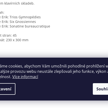
m klavírních skladeb.
ah:
e Erik: Trios Gymnopédies
e Erik: Six Gnossiennes
e Erik: Sonatine bureaucratique
t stran: 45
át: 230 x 300 mm
áme cookies, abychom Vám umožnili pohodlné prohlížení 
nalýze provozu webu neustále zlepšovali jeho funkce, výkon 
elnost.
Více informací
tavení
Souhl