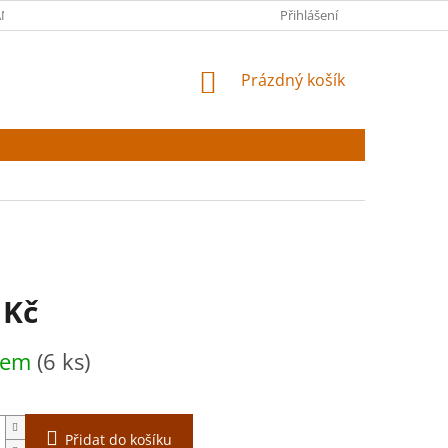
NY OSOBNÍCH ÚDAJŮ
Přihlášení
NÁKUPNÍ
Prázdný košík
KOŠÍK
 Kč
dem
(6 ks)
Přidat do košíku