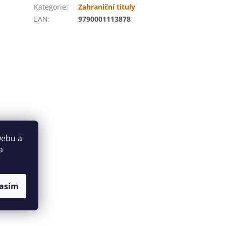
Kategorie
:
Zahraniční tituly
EAN
:
9790001113878
webu a
a
asím