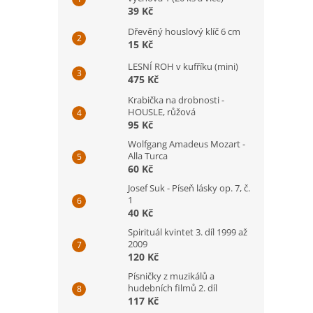
39 Kč
Dřevěný houslový klíč 6 cm
15 Kč
LESNÍ ROH v kufříku (mini)
475 Kč
Krabička na drobnosti -
HOUSLE, růžová
95 Kč
Wolfgang Amadeus Mozart -
Alla Turca
60 Kč
Josef Suk - Píseň lásky op. 7, č.
1
40 Kč
Spirituál kvintet 3. díl 1999 až
2009
120 Kč
Písničky z muzikálů a
hudebních filmů 2. díl
117 Kč