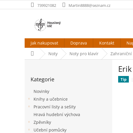
Přejít
739921082
Martin8888@seznam.cz
na
obsah
Jak nakupovat
Doprava
Kontakt
Na
Domů
Noty
Noty pro klavír
Zahraniční 
P
Erik
o
Přeskočit
s
Kategorie
kategorie
Tip
t
r
Novinky
a
Knihy a učebnice
n
Pracovní listy a sešity
n
í
Hravá hudební výchova
p
Zpěvníky
a
Učební pomůcky