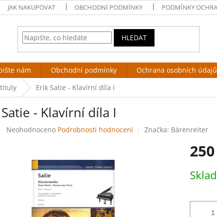
JAK NAKUPOVAT
OBCHODNÍ PODMÍNKY
PODMÍNKY OCHRA
HLEDAT
pište nám
Obchodní podmínky
Ochrana osobních údajů
tituly
Erik Satie - Klavírní díla I
 Satie - Klavírní díla I
Průměrné
Neohodnoceno
Podrobnosti hodnocení
Značka:
Bärenreiter
hodnocení
250
produktu
je
0,0
Měrná
Skla
z
cena:
5
hvězdiček.