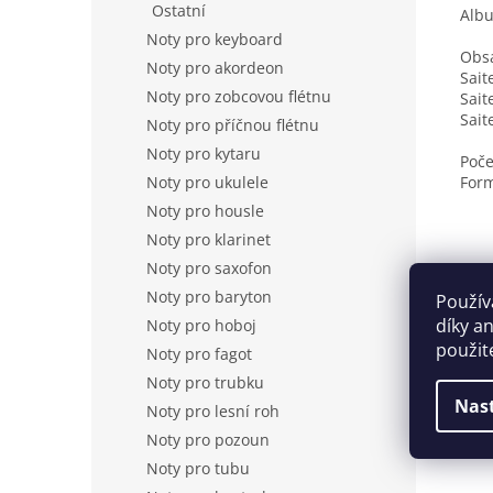
Ostatní
Albu
Noty pro keyboard
Obs
Noty pro akordeon
Sait
Noty pro zobcovou flétnu
Sait
Sait
Noty pro příčnou flétnu
Noty pro kytaru
Poče
Form
Noty pro ukulele
Noty pro housle
Noty pro klarinet
Noty pro saxofon
Noty pro baryton
Použív
díky a
Noty pro hoboj
použit
Noty pro fagot
Noty pro trubku
Nas
Noty pro lesní roh
Noty pro pozoun
Noty pro tubu