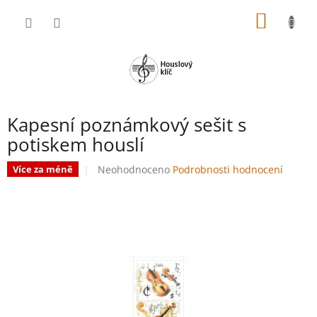
Přejít
NÁKUP
na
obsah
KOŠÍK
Kapesní poznámkový sešit s
potiskem houslí
Průměrné
Neohodnoceno
Podrobnosti hodnocení
Více za méně
hodnocení
produktu
je
0,0
z
5
hvězdiček.