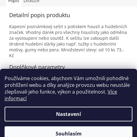
Popis
Diskuze
Detailní popis produktu
Kapesní poznámkový sešit s potiskem houslí a hudebních
značek. Vhodný dárek pro všechny houslisty jako odměna
za vystoupení nebo soutěž. K sešitu lze zakoupit další
drobné hudební dárky jako např. tužky s hudebními
motivy, gumy nebo pera. Množstevní slevy: od 10 ks 73,-
Kč
Doplňkové parametry
Používáme cookies, abychom Vám umožnili pohodlné
Kategorie
:
Bločky, zápisníky a poznámkové záložky
prohlížení webu a díky analýze provozu webu neustále
EAN
:
5060149334836
zlepšovali jeho funkce, výkon a použitelnost.
Více
informací
Z
á
Nastavení
Vytvořil Shoptet
p
a
t
Souhlasím
Copyright 2026
houslovyklic.cz
. Všechna práva vyhrazena.
í