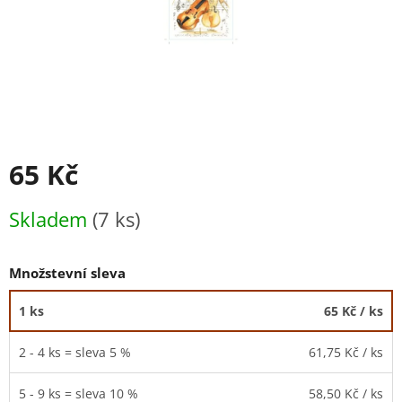
65 Kč
Měrná
Skladem
(7 ks)
cena:
Množstevní sleva
1 ks
65 Kč
/ ks
2 - 4 ks = sleva 5 %
61,75 Kč
/ ks
5 - 9 ks = sleva 10 %
58,50 Kč
/ ks