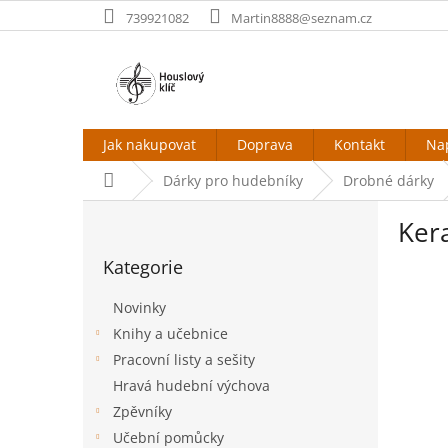
Přejít
739921082
Martin8888@seznam.cz
na
obsah
Jak nakupovat
Doprava
Kontakt
Na
Domů
Dárky pro hudebníky
Drobné dárky
P
Ker
o
Přeskočit
s
Kategorie
kategorie
t
r
Novinky
a
Knihy a učebnice
n
Pracovní listy a sešity
n
í
Hravá hudební výchova
p
Zpěvníky
a
Učební pomůcky