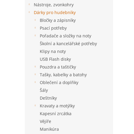
n
Nástroje, zvonkohry
e
Dárky pro hudebníky
l
Bločky a zápisníky
Psací potřeby
Pořadače a složky na noty
Školní a kancelářské potřeby
Klipy na noty
USB Flash disky
Pouzdra a taštičky
Tašky, kabelky a batohy
Oblečení a doplňky
Šály
Deštníky
Kravaty a motýlky
Kapesní zrcátka
Vějíře
Manikúra