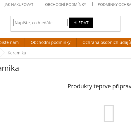
JAK NAKUPOVAT
OBCHODNÍ PODMÍNKY
PODMÍNKY OCHRA
HLEDAT
pište nám
Obchodní podmínky
Ochrana osobních údajů
Keramika
amika
Produkty teprve připra