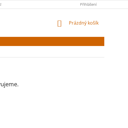
NY OSOBNÍCH ÚDAJŮ
Přihlášení
NÁKUPNÍ
Prázdný košík
KOŠÍK
vujeme.