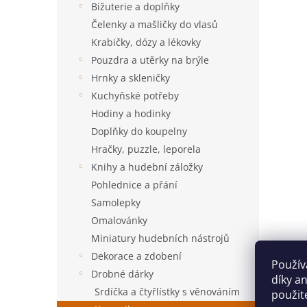
Bižuterie a doplňky
Čelenky a mašličky do vlasů
Krabičky, dózy a lékovky
Pouzdra a utěrky na brýle
Hrnky a skleničky
Kuchyňské potřeby
Hodiny a hodinky
Doplňky do koupelny
Hračky, puzzle, leporela
Knihy a hudební záložky
Pohlednice a přání
Samolepky
Omalovánky
Miniatury hudebních nástrojů
Dekorace a zdobení
Použív
Drobné dárky
díky a
Srdíčka a čtyřlístky s věnováním
použit