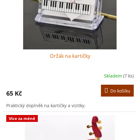
o
d
u
k
t
ů
Držák na kartičky
Skladem
(7 ks)
Do košíku
65 Kč
Praktický doplněk na kartičky a vizitky.
Více za méně