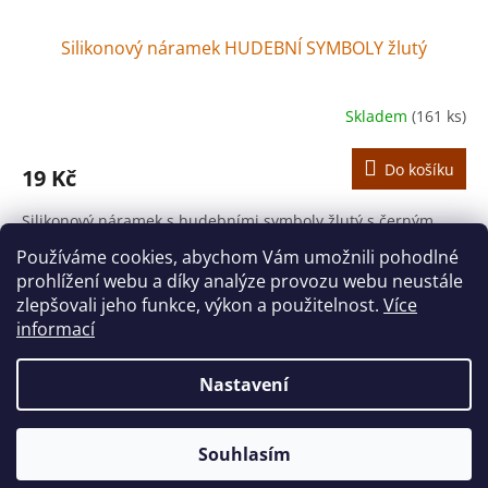
Silikonový náramek HUDEBNÍ SYMBOLY žlutý
Skladem
(161 ks)
Do košíku
19 Kč
Silikonový náramek s hudebními symboly žlutý s černým
potiskem.
Používáme cookies, abychom Vám umožnili pohodlné
prohlížení webu a díky analýze provozu webu neustále
5
položek celkem
O
zlepšovali jeho funkce, výkon a použitelnost.
Více
v
informací
l
Z
á
á
d
Nastavení
Vytvořil Shoptet
p
a
a
c
t
í
Souhlasím
Copyright 2026
houslovyklic.cz
. Všechna práva vyhrazena.
í
p
r