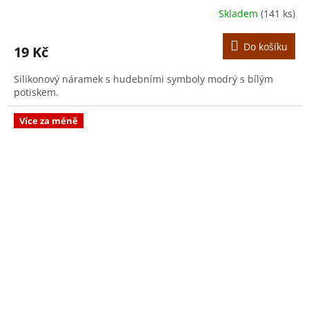
Skladem
(141 ks)
Do košíku
19 Kč
Silikonový náramek s hudebními symboly modrý s bílým
potiskem.
Více za méně