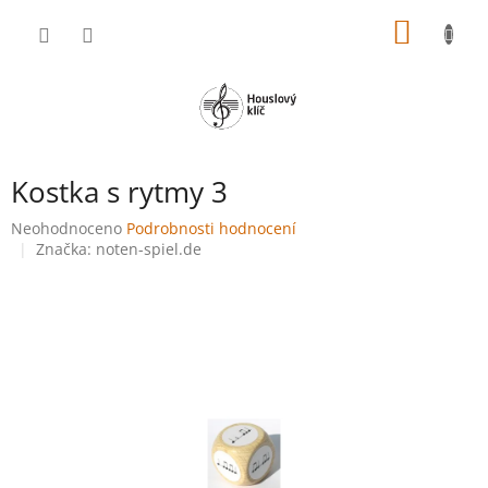
Přejít
NÁKUP
na
obsah
KOŠÍK
Kostka s rytmy 3
Průměrné
Neohodnoceno
Podrobnosti hodnocení
hodnocení
Značka:
noten-spiel.de
produktu
je
0,0
z
5
hvězdiček.