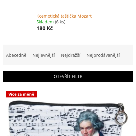
Kosmetická taštička Mozart
Skladem
(6 ks)
180 Kč
Ř
a
Abecedně
Nejlevnější
Nejdražší
Nejprodávanější
z
e
n
OTEVŘÍT FILTR
í
p
V
r
Více za méně
ý
o
p
d
i
u
s
k
p
t
r
ů