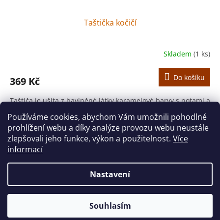
Taštička kočičí
Skladem
(1 ks)
Do košíku
369 Kč
Taštiča je ušita z bavlněné látky karamelové barvy s notami a
kočičkami.
Používáme cookies, abychom Vám umožnili pohodlné
prohlížení webu a díky analýze provozu webu neustále
11
položek celkem
O
zlepšovali jeho funkce, výkon a použitelnost.
Více
v
informací
l
Z
á
á
d
Nastavení
Vytvořil Shoptet
p
a
a
c
t
í
Souhlasím
Copyright 2026
houslovyklic.cz
. Všechna práva vyhrazena.
í
p