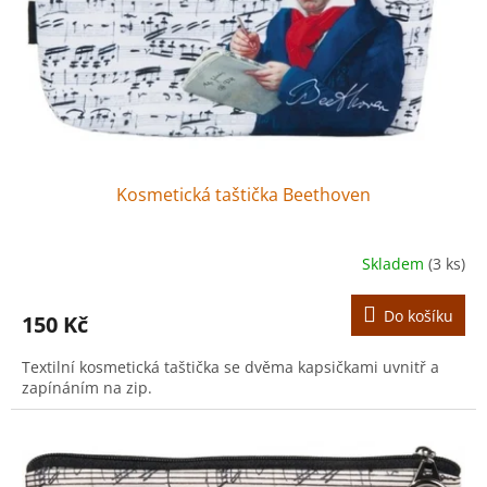
o
d
u
k
t
ů
Kosmetická taštička Beethoven
Skladem
(3 ks)
Do košíku
150 Kč
Textilní kosmetická taštička se dvěma kapsičkami uvnitř a
zapínáním na zip.