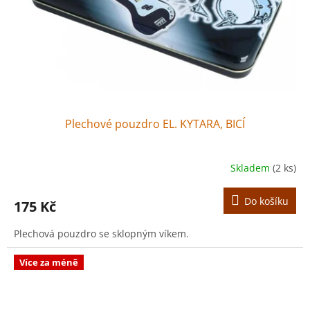
o
d
u
k
t
ů
Plechové pouzdro EL. KYTARA, BICÍ
Skladem
(2 ks)
Do košíku
175 Kč
Plechová pouzdro se sklopným víkem.
Více za méně