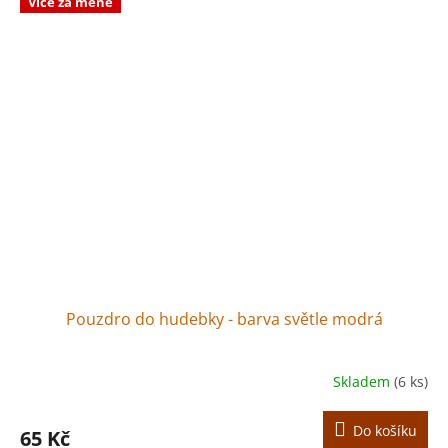
Více za méně
Pouzdro do hudebky - barva světle modrá
Skladem
(6 ks)
Do košíku
65 Kč