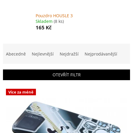
Pouzdro HOUSLE 3
Skladem
(8 ks)
165 Kč
Ř
a
Abecedně
Nejlevnější
Nejdražší
Nejprodávanější
z
e
n
OTEVŘÍT FILTR
í
p
V
r
Více za méně
ý
o
p
d
i
u
s
k
p
t
r
ů