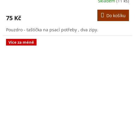
Skladem
(11 ks)
Do košíku
75 Kč
Pouzdro - taštička na psací potřeby , dva zipy.
Více za méně