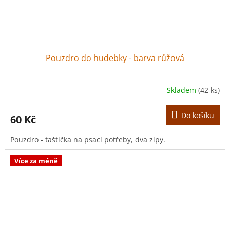
Pouzdro do hudebky - barva růžová
Skladem
(42 ks)
Do košíku
60 Kč
Pouzdro - taštička na psací potřeby, dva zipy.
Více za méně