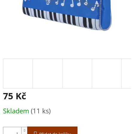
75 Kč
Měrná
Skladem
(11 ks)
cena: