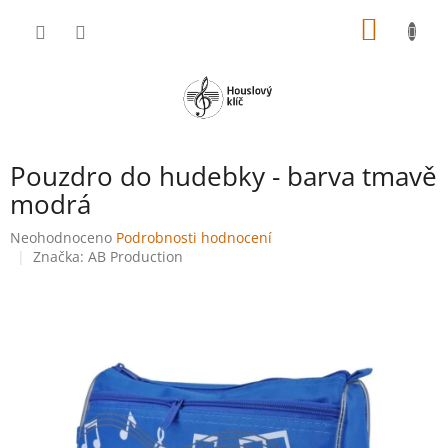
Přejít
NÁKUP
na
obsah
KOŠÍK
Pouzdro do hudebky - barva tmavě
modrá
Průměrné
Neohodnoceno
Podrobnosti hodnocení
hodnocení
Značka:
AB Production
produktu
je
0,0
z
5
hvězdiček.