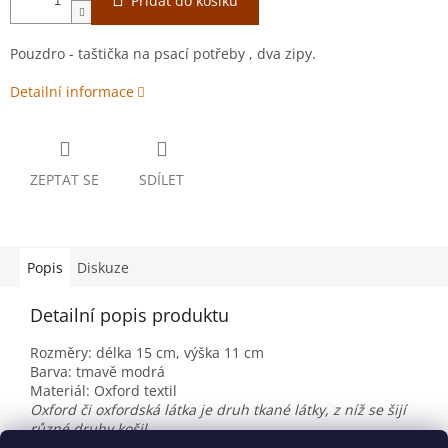
Přidat do košíku
Pouzdro - taštička na psací potřeby , dva zipy.
Detailní informace
ZEPTAT SE
SDÍLET
Popis
Diskuze
Detailní popis produktu
Rozměry: délka 15 cm, výška 11 cm
Barva: tmavě modrá
Materiál: Oxford textil
Oxford či oxfordská látka je druh tkané látky, z níž se šijí
různé druhy košil.