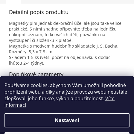
Detailní popis produktu
Magnetky plní jednak dekorační účel ale jsou také velice
praktické. S nimi snadno připevníte třeba na ledničku
nákupní seznam, fotku vašich dětí, pozvánku na
vystoupení či složenku k platbě.
Magnetka s motivem hudebního skladatele J. S. Bacha.
Rozměry: 5,3 x 7,8 cm
Skladem 1-5 ks (větší počet na objednávku s dodací
lhůtou 2-4 týdny).
Doplňkové parametry
Používáme cookies, abychom Vám umožnili pohodlné
Kategorie
:
Magnetky
prohlížení webu a díky analýze provozu webu neustále
EAN
:
9120050818101
zlepšovali jeho funkce, výkon a použitelnost.
Více
informací
Z
á
Nastavení
Vytvořil Shoptet
p
a