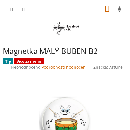
Přejít
NÁKUP
na
obsah
KOŠÍK
Magnetka MALÝ BUBEN B2
Tip
Více za méně
Průměrné
Neohodnoceno
Podrobnosti hodnocení
Značka:
Artune
hodnocení
produktu
je
0,0
z
5
hvězdiček.