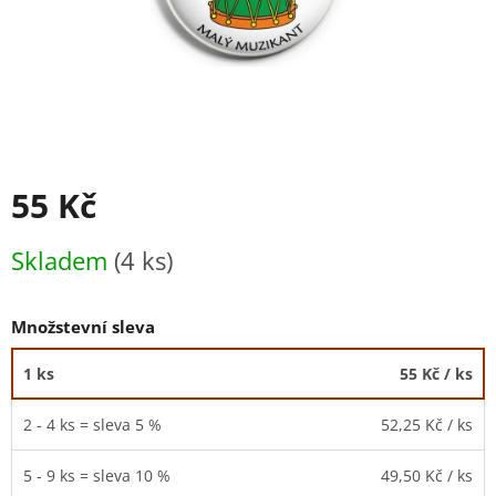
55 Kč
Měrná
Skladem
(4 ks)
cena:
Množstevní sleva
1 ks
55 Kč
/ ks
2 - 4 ks = sleva 5 %
52,25 Kč
/ ks
5 - 9 ks = sleva 10 %
49,50 Kč
/ ks