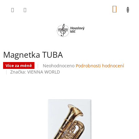
Přejít
NÁKUP
na
obsah
KOŠÍK
Magnetka TUBA
Průměrné
Neohodnoceno
Podrobnosti hodnocení
Více za méně
hodnocení
Značka:
VIENNA WORLD
produktu
je
0,0
z
5
hvězdiček.