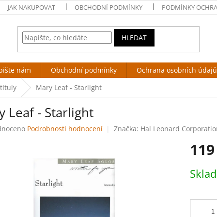
JAK NAKUPOVAT
OBCHODNÍ PODMÍNKY
PODMÍNKY OCHRA
HLEDAT
pište nám
Obchodní podmínky
Ochrana osobních údajů
tituly
Mary Leaf - Starlight
 Leaf - Starlight
né
dnoceno
Podrobnosti hodnocení
Značka:
Hal Leonard Corporatio
ení
119
tu
Měrná
Skla
cena:
ek.