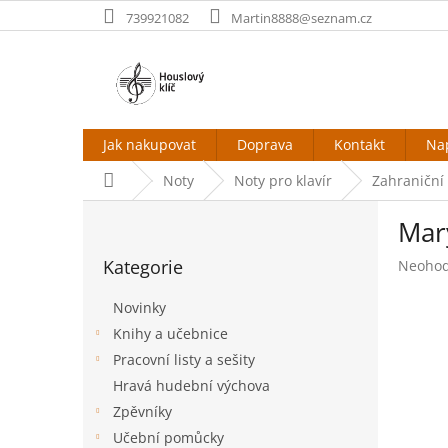
Přejít
739921082
Martin8888@seznam.cz
na
obsah
Jak nakupovat
Doprava
Kontakt
Na
Domů
Noty
Noty pro klavír
Zahraniční 
P
Mary
o
Přeskočit
s
Kategorie
Průměr
Neoho
kategorie
t
hodnoc
r
produk
Novinky
a
je
Knihy a učebnice
n
0,0
Pracovní listy a sešity
z
n
5
í
Hravá hudební výchova
hvězdič
p
Zpěvníky
a
Učební pomůcky