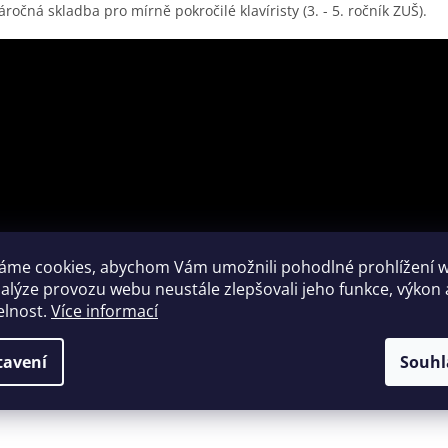
ročná skladba pro mírně pokročilé klavíristy (3. - 5. ročník ZUŠ).
áme cookies, abychom Vám umožnili pohodlné prohlížení 
nalýze provozu webu neustále zlepšovali jeho funkce, výkon 
elnost.
Více informací
tavení
Souhl