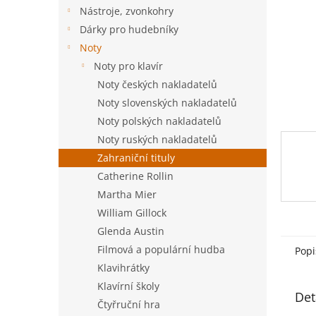
n
Nástroje, zvonkohry
e
Dárky pro hudebníky
l
Noty
Noty pro klavír
Noty českých nakladatelů
Noty slovenských nakladatelů
Noty polských nakladatelů
Noty ruských nakladatelů
Zahraniční tituly
Catherine Rollin
Martha Mier
William Gillock
Glenda Austin
Filmová a populární hudba
Popi
Klavihrátky
Klavírní školy
Det
Čtyřruční hra