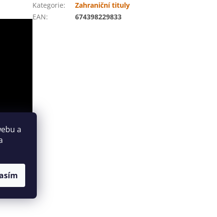
Kategorie
:
Zahraniční tituly
EAN
:
674398229833
webu a
a
asím