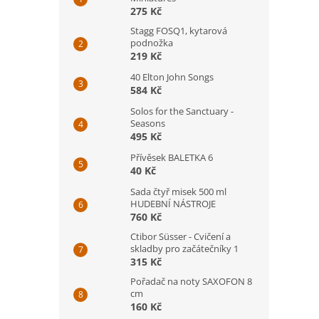
275 Kč
Stagg FOSQ1, kytarová
podnožka
219 Kč
40 Elton John Songs
584 Kč
Solos for the Sanctuary -
Seasons
495 Kč
Přívěsek BALETKA 6
40 Kč
Sada čtyř misek 500 ml
HUDEBNÍ NÁSTROJE
760 Kč
Ctibor Süsser - Cvičení a
skladby pro začátečníky 1
315 Kč
Pořadač na noty SAXOFON 8
cm
160 Kč