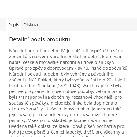
Popis
Diskuze
Detailní popis produktu
Národní poklad hudební IV. je další díl úspěšného série
zpěvníků s názvem Národní poklad hudební, které Vám
nabízí české a moravské národní a lidové písničky v
úpravě pro zpěv s doprovodem klavíru. Písně do zpěvníků
Národní poklad hudební byly vybrány z původního
zpěvníku Náš Poklad, který byl vydán začátkem 20.století
Ferdinandem Sládkem (1872-1943). Všechny písně byly
pečlivě přepsány do nové notové podoby, většina písní
byla transponována do tóniny rozsahově vhodnější pro
současné zpěváky a melodická linka byla doplněna o
akordové značky. U všech lidových písní je uveden také
její rozsah, pro usnadnění výběru rozsahově vhodné
písničky. V seznamu skladeb je kromě názvu písně
uvedená také oblast, ze které lidová píseň pochází a pro
koho je text písně určen (chlapecký, dívčí, pro všechny a