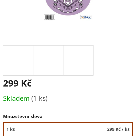
299 Kč
Měrná
Skladem
(1 ks)
cena:
Množstevní sleva
1 ks
299 Kč
/ ks