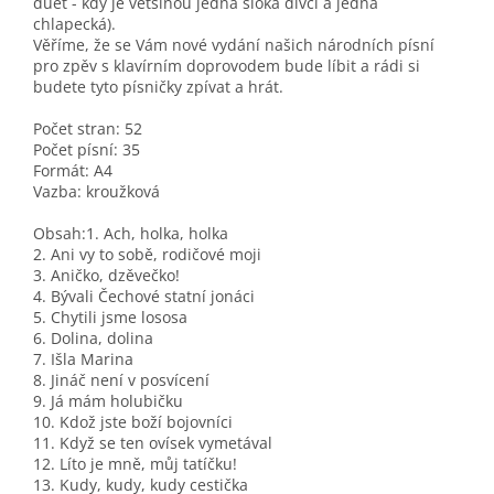
duet - kdy je většinou jedna sloka dívčí a jedná
chlapecká).
Věříme, že se Vám nové vydání našich národních písní
pro zpěv s klavírním doprovodem bude líbit a rádi si
budete tyto písničky zpívat a hrát.
Počet stran: 52
Počet písní: 35
Formát: A4
Vazba: kroužková
Obsah:1. Ach, holka, holka
2. Ani vy to sobě, rodičové moji
3. Aničko, dzěvečko!
4. Bývali Čechové statní jonáci
5. Chytili jsme lososa
6. Dolina, dolina
7. Išla Marina
8. Jináč není v posvícení
9. Já mám holubičku
10. Kdož jste boží bojovníci
11. Když se ten ovísek vymetával
12. Líto je mně, můj tatíčku!
13. Kudy, kudy, kudy cestička