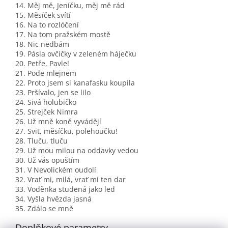
14. Měj mě, Jeníčku, měj mě rád
15. Měsíček svítí
16. Na to rozlóčení
17. Na tom pražském mostě
18. Nic nedbám
19. Pásla ovčičky v zeleném háječku
20. Petře, Pavle!
21. Pode mlejnem
22. Proto jsem si kanafasku koupila
23. Pršívalo, jen se lilo
24. Sivá holubičko
25. Strejček Nimra
26. Už mně koně vyvádějí
27. Sviť, měsíčku, polehoučku!
28. Tluču, tluču
29. Už mou milou na oddavky vedou
30. Už vás opuštím
31. V Nevolickém oudolí
32. Vrať mi, milá, vrať mi ten dar
33. Voděnka studená jako led
34. Vyšla hvězda jasná
35. Zdálo se mně
Doplňkové parametry