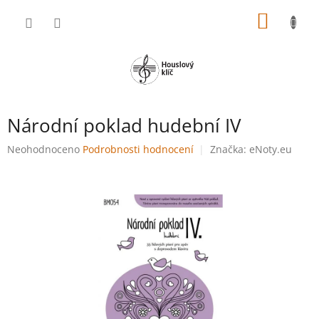
Přejít
NÁKUP
na
obsah
KOŠÍK
Národní poklad hudební IV
Průměrné
Neohodnoceno
Podrobnosti hodnocení
Značka:
eNoty.eu
hodnocení
produktu
je
0,0
z
5
hvězdiček.