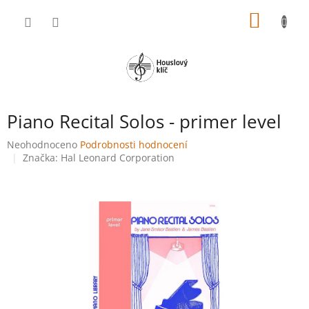
Přejít
NÁKUP
na
obsah
KOŠÍK
Piano Recital Solos - primer level
Průměrné
Neohodnoceno
Podrobnosti hodnocení
hodnocení
Značka:
Hal Leonard Corporation
produktu
je
0,0
z
5
hvězdiček.