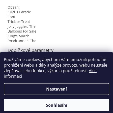
Obsah:
Circus Parade
Spot
Trick or Treat
Jolly Juggler, The
Balloons For Sale
King's March
Roadrunner, The
Doplňkové parametry
Používáme cookies, abychom Vám umožnili pohodlné
Kategorie
:
Zahraniční tituly
prohlížení webu a díky analýze provozu webu neustále
EAN
:
9780849750960
zlepšovali jeho funkce, výkon a použitelnost.
Více
informací
Z
á
Nastavení
Vytvořil Shoptet
p
a
t
Souhlasím
Copyright 2026
houslovyklic.cz
. Všechna práva vyhrazena.
í