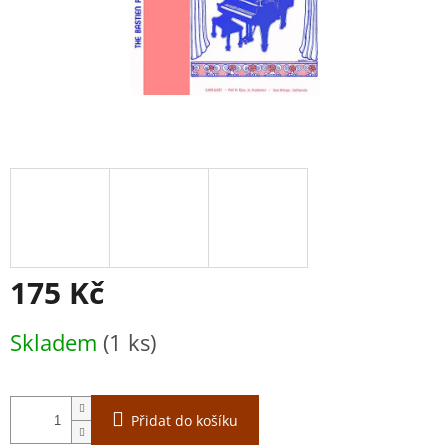
175 Kč
Měrná
Skladem
(1 ks)
cena:
Přidat do košíku