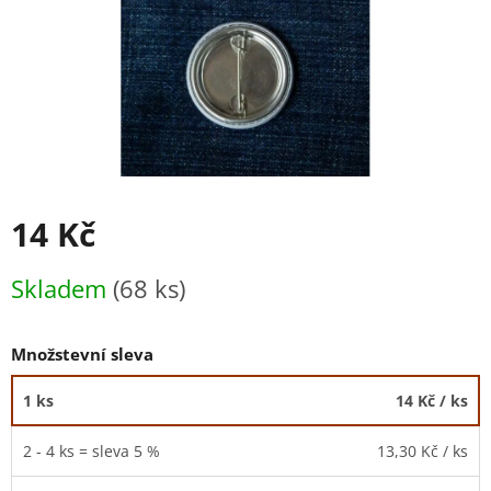
14 Kč
Měrná
Skladem
(68 ks)
cena:
Množstevní sleva
1 ks
14 Kč
/ ks
2 - 4 ks = sleva 5 %
13,30 Kč
/ ks