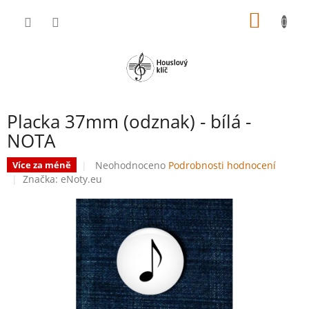
Přejít
NÁKUP
na
obsah
KOŠÍK
Placka 37mm (odznak) - bílá -
NOTA
Průměrné
Neohodnoceno
Podrobnosti hodnocení
Více za méně
hodnocení
Značka:
eNoty.eu
produktu
je
0,0
z
5
hvězdiček.