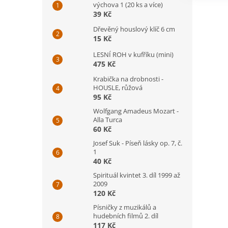
výchova 1 (20 ks a více)
39 Kč
Dřevěný houslový klíč 6 cm
15 Kč
LESNÍ ROH v kufříku (mini)
475 Kč
Krabička na drobnosti -
HOUSLE, růžová
95 Kč
Wolfgang Amadeus Mozart -
Alla Turca
60 Kč
Josef Suk - Píseň lásky op. 7, č.
1
40 Kč
Spirituál kvintet 3. díl 1999 až
2009
120 Kč
Písničky z muzikálů a
hudebních filmů 2. díl
117 Kč