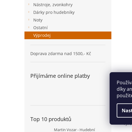
n
Nástroje, zvonkohry
e
Dárky pro hudebníky
l
Noty
Ostatní
Výprodej
Doprava zdarma nad 1500,- Kč
Přijímáme online platby
Popi
Použív
díky a
Det
použit
Eleg
Nas
Marv
Veli
Top 10 produktů
Výro
Martin Vozar - Hudební