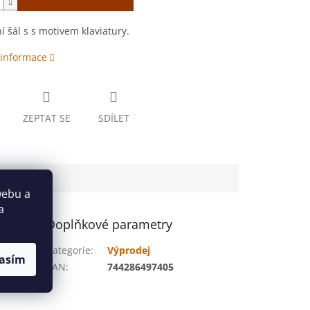
í šál s s motivem klaviatury.
 informace
ZEPTAT SE
SDÍLET
webu a
a
Doplňkové parametry
Kategorie
:
Výprodej
asím
EAN
:
744286497405