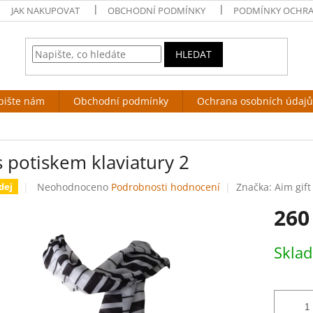
JAK NAKUPOVAT
OBCHODNÍ PODMÍNKY
PODMÍNKY OCHRA
HLEDAT
pište nám
Obchodní podmínky
Ochrana osobních údajů
s potiskem klaviatury 2
Průměrné
Neohodnoceno
Podrobnosti hodnocení
Značka:
Aim gift
dej
hodnocení
260
produktu
je
0,0
Měrná
Skla
z
cena:
5
hvězdiček.