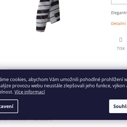
Elegantn
Detailní
TISK
s
Diskuze
áme cookies, abychom Vám umožnili pohodlné prohlížení 
nalýze provozu webu neustále zlepšovali jeho funkce, výkon 
ailní popis produktu
elnost.
Více informací
antní šál s s motivem klaviatury.
tavení
Souhl
a: černo-bílá
kost: 54 cm x 152 cm
bce: dodavatel: Music Store