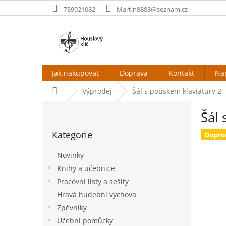
Přejít
739921082
Martin8888@seznam.cz
na
obsah
Jak nakupovat
Doprava
Kontakt
Na
Domů
Výprodej
Šál s potiskem klaviatury 2
P
Šál 
o
Přeskočit
s
Kategorie
kategorie
Dopro
t
r
Novinky
a
Knihy a učebnice
n
Pracovní listy a sešity
n
í
Hravá hudební výchova
p
Zpěvníky
a
Učební pomůcky