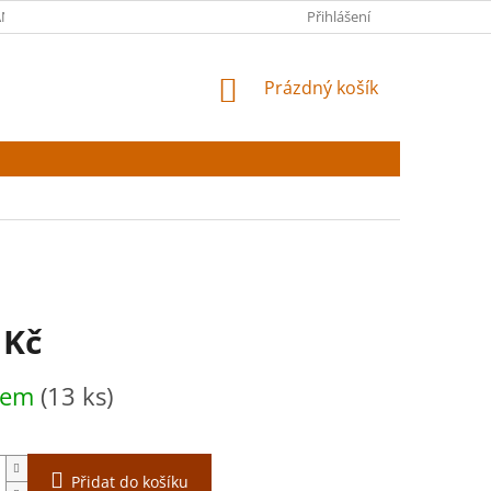
NY OSOBNÍCH ÚDAJŮ
Přihlášení
NÁKUPNÍ
Prázdný košík
KOŠÍK
 Kč
dem
(13 ks)
Přidat do košíku