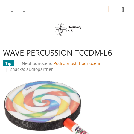
Přejít
NÁKUP
na
obsah
KOŠÍK
WAVE PERCUSSION TCCDM-L6
Průměrné
Neohodnoceno
Podrobnosti hodnocení
Tip
hodnocení
Značka:
audiopartner
produktu
je
0,0
z
5
hvězdiček.