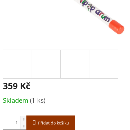
359 Kč
Měrná
Skladem
(1 ks)
cena:
Přidat do košíku