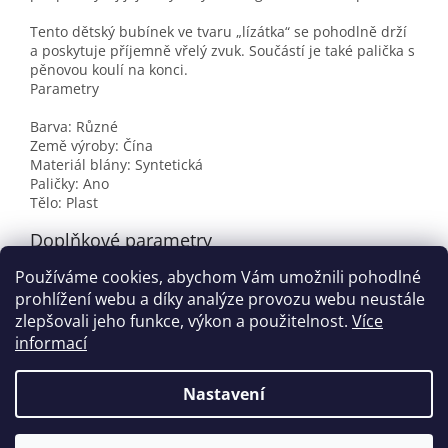
Tento dětský bubínek ve tvaru „lízátka“ se pohodlně drží
a poskytuje příjemně vřelý zvuk. Součástí je také palička s
pěnovou koulí na konci.
Parametry
Barva: Různé
Země výroby: Čína
Materiál blány: Syntetická
Paličky: Ano
Tělo: Plast
Doplňkové parametry
Používáme cookies, abychom Vám umožnili pohodlné
Kategorie
:
Ostatní nástroje a zvonkohry
prohlížení webu a díky analýze provozu webu neustále
EAN
:
0787907052751
zlepšovali jeho funkce, výkon a použitelnost.
Více
informací
Z
á
Nastavení
Vytvořil Shoptet
p
a
t