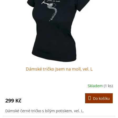
r
s
o
p
d
r
u
o
k
d
t
u
ů
k
t
ů
Dámské tričko Jsem na moll, vel. L
Skladem
(1 ks)
Do košíku
299 Kč
Dámské černé tričko s bílým potiskem, vel. L.