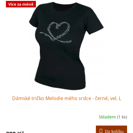
Více za méně
Dámské tričko Melodie mého srdce - černé, vel. L
Skladem
(1 ks)
Do košíku