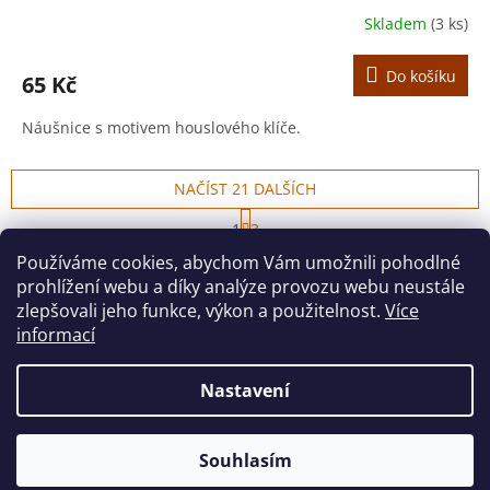
Skladem
(3 ks)
Do košíku
65 Kč
Náušnice s motivem houslového klíče.
NAČÍST 21 DALŠÍCH
S
1
3
t
O
r
51
položek celkem
Používáme cookies, abychom Vám umožnili pohodlné
v
á
prohlížení webu a díky analýze provozu webu neustále
l
NAHORU
n
á
k
zlepšovali jeho funkce, výkon a použitelnost.
Více
o
d
informací
v
Z
a
á
c
á
n
Nastavení
í
Vytvořil Shoptet
p
í
p
a
r
t
v
Souhlasím
Copyright 2026
houslovyklic.cz
. Všechna práva vyhrazena.
í
k