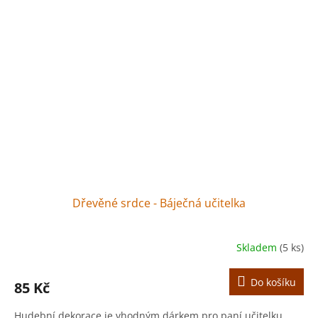
Dřevěné srdce - Báječná učitelka
Skladem
(5 ks)
Do košíku
85 Kč
Hudební dekorace je vhodným dárkem pro paní učitelku.