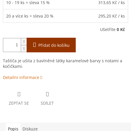
10 - 19 ks = sleva 15 %
313,65 Kč
/ ks
20 a více ks = sleva 20 %
295,20 Kč
/ ks
Ušetříte
0 Kč
Přidat do košíku
Taštiča je ušita z bavlněné látky karamelové barvy s notami a
kočičkami.
Detailní informace
ZEPTAT SE
SDÍLET
Popis
Diskuze