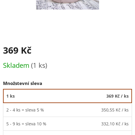
369 Kč
Měrná
Skladem
(1 ks)
cena:
Množstevní sleva
1 ks
369 Kč
/ ks
2 - 4 ks = sleva 5 %
350,55 Kč
/ ks
5 - 9 ks = sleva 10 %
332,10 Kč
/ ks