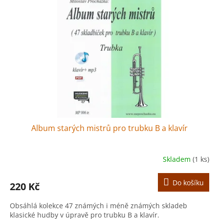
r
s
o
p
d
r
u
o
k
d
t
u
ů
k
t
ů
Album starých mistrů pro trubku B a klavír
Skladem
(1 ks)
Do košíku
220 Kč
Obsáhlá kolekce 47 známých i méně známých skladeb
klasické hudby v úpravě pro trubku B a klavír.